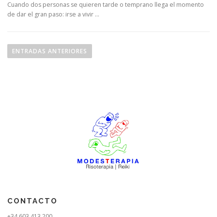
Cuando dos personas se quieren tarde o temprano llega el momento
de dar el gran paso: irse a vivir …
N
a
ENTRADAS ANTERIORES
v
e
g
a
c
i
ó
n
d
e
e
n
CONTACTO
t
+34 603 413 200